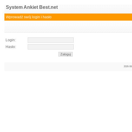
System Ankiet Best.net
Wprowadź swój login i hasło
Login:
Hasło:
2026-08